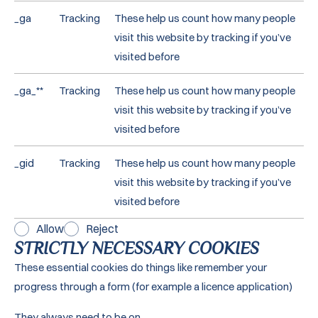
_ga
Tracking
These help us count how many people
visit this website by tracking if you’ve
visited before
_ga_**
Tracking
These help us count how many people
visit this website by tracking if you’ve
visited before
_gid
Tracking
These help us count how many people
visit this website by tracking if you’ve
visited before
Allow
Reject
STRICTLY NECESSARY COOKIES
These essential cookies do things like remember your
progress through a form (for example a licence application)
They always need to be on.