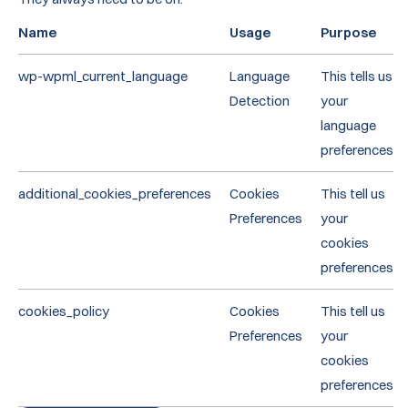
Name
Usage
Purpose
wp-wpml_current_language
Language
This tells us
Detection
your
language
preferences
additional_cookies_preferences
Cookies
This tell us
Preferences
your
cookies
preferences
cookies_policy
Cookies
This tell us
Preferences
your
cookies
preferences