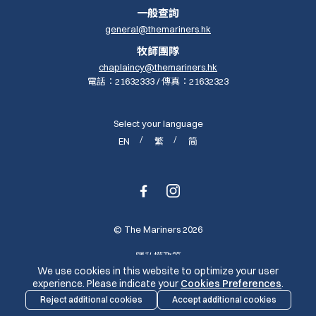
一般查詢
general@themariners.hk
牧師團隊
chaplaincy@themariners.hk
電話：21632333 / 傳真：21632323
Select your language
EN
繁
简
https://www.facebook.com/themarinersc
Instagram
© The Mariners 2026
隱私權政策
We use cookies in this website to optimize your user
experience. Please indicate your
Cookies Preferences
.
Reject additional cookies
Accept additional cookies